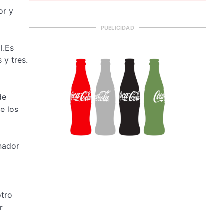
or y
PUBLICIDAD
l.Es
 y tres.
de
e los
inador
otro
r