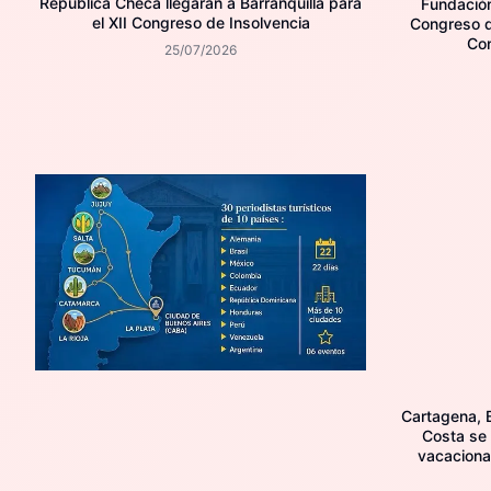
República Checa llegarán a Barranquilla para
Fundación 
el XII Congreso de Insolvencia
Congreso d
Con
25/07/2026
Cartagena, B
Costa se
vacaciona