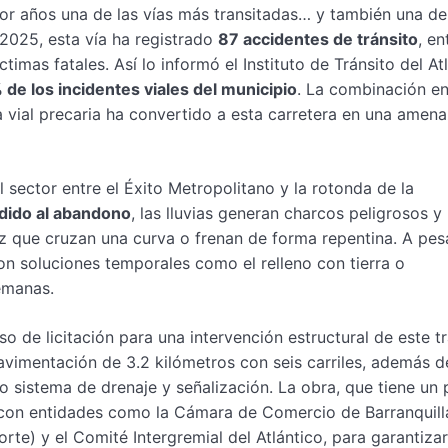
por años una de las vías más transitadas… y también una de
2025, esta vía ha registrado
87 accidentes de tránsito
, en
timas fatales. Así lo informó el Instituto de Tránsito del Atl
 de los incidentes viales del municipio
. La combinación en
ra vial precaria ha convertido a esta carretera en una amen
l sector entre el Éxito Metropolitano y la rotonda de la
edido al abandono
, las lluvias generan charcos peligrosos y 
z que cruzan una curva o frenan de forma repentina. A pes
on soluciones temporales como el relleno con tierra o
emanas.
so de licitación para una intervención estructural de este 
avimentación de 3.2 kilómetros con seis carriles, además d
o sistema de drenaje y señalización. La obra, que tiene un 
 con entidades como la Cámara de Comercio de Barranquilla
te) y el Comité Intergremial del Atlántico, para garantiza