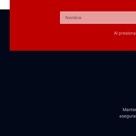
Al presion
Manten
aseguran