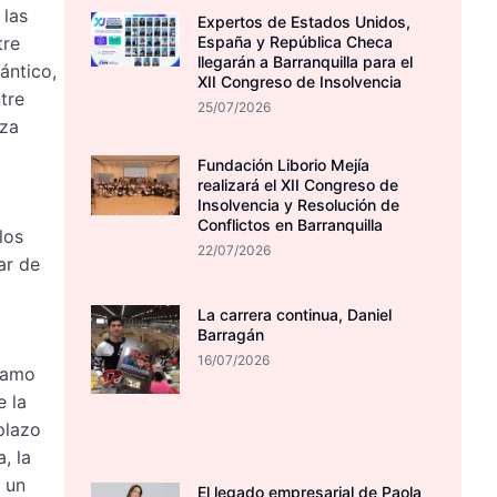
 las
Expertos de Estados Unidos,
tre
España y República Checa
llegarán a Barranquilla para el
ántico,
XII Congreso de Insolvencia
tre
25/07/2026
aza
Fundación Liborio Mejía
realizará el XII Congreso de
Insolvencia y Resolución de
Conflictos en Barranquilla
los
22/07/2026
ar de
La carrera continua, Daniel
Barragán
16/07/2026
tramo
e la
plazo
, la
r un
El legado empresarial de Paola