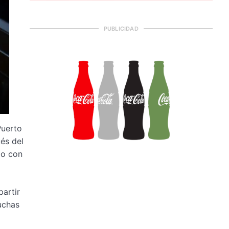
PUBLICIDAD
Puerto
és del
do con
partir
uchas