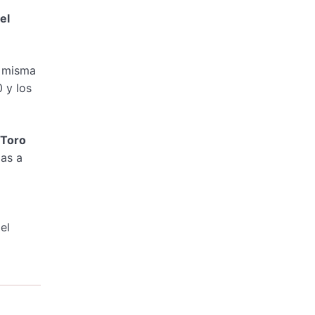
el
a misma
 y los
 Toro
ias a
el