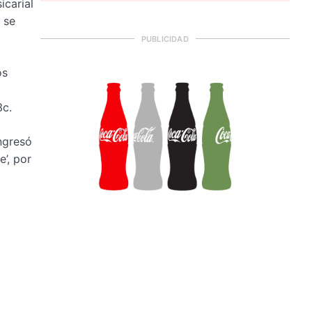
icarial
 se
PUBLICIDAD
os
3c.
ingresó
’, por