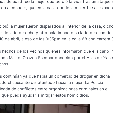
s de edad fue la mujer que perdió la vida tras un ataque s
eron a conocer, que en la casa donde la mujer fue asesinada
bió la mujer fueron disparados al interior de la casa, dich
rior de lado derecho y otra bala impactó su lado derecho del
0 de abril, a eso de las 9:35pm en la calle 68 con carrera 
s hechos de los vecinos quienes informaron que el sicario 
 Jhon Maikol Orozco Escobar conocido por el Alias de ‘Yance
chos.
nes continúan ya que había un comercio de drogar en dicha
ido el causante del atentado hacia la mujer. La Policía
leada de conflictos entre organizaciones criminales en el
n que pueda ayudar a mitigar estos homicidios.