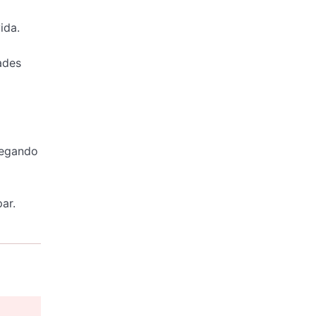
ida.
ades
legando
ar.